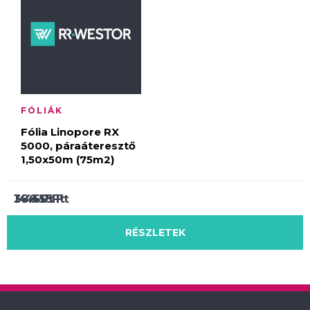
FÓLIÁK
Fólia Linopore RX
5000, páraáteresztő
1,50x50m (75m2)
3 460
14 455
380
Ft
Ft
Ft
RÉSZLETEK
RÉSZLETEK
RÉSZLETEK