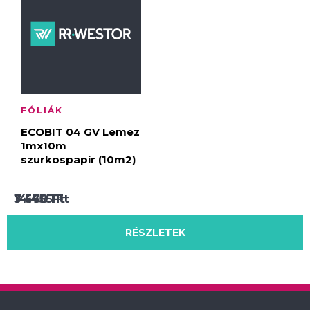
FÓLIÁK
ECOBIT 04 GV Lemez
1mx10m
szurkospapír (10m2)
3 460
14 455
7 578
Ft
Ft
Ft
RÉSZLETEK
RÉSZLETEK
RÉSZLETEK