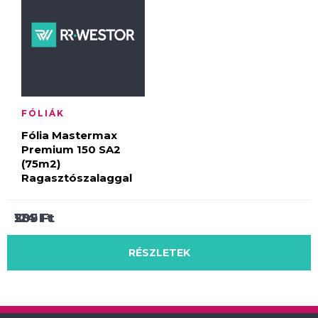
FÓLIÁK
Fólia Mastermax
Premium 150 SA2
(75m2)
Ragasztószalaggal
205
124
589
Ft
Ft
Ft
RÉSZLETEK
RÉSZLETEK
RÉSZLETEK