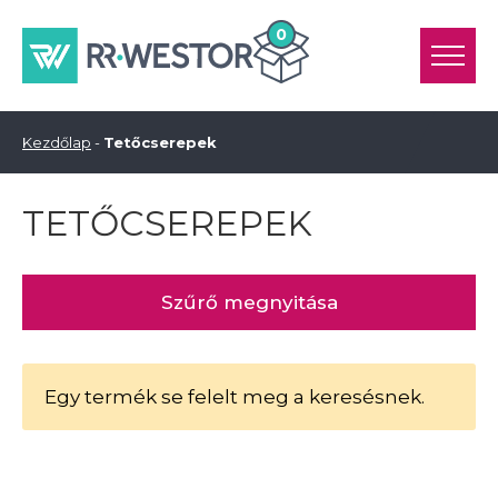
0
Kezdőlap
-
Tetőcserepek
TETŐCSEREPEK
Szűrő megnyitása
Egy termék se felelt meg a keresésnek.