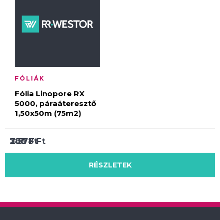
FÓLIÁK
Fólia Linopore RX
5000, páraáteresztő
1,50x50m (75m2)
205
7 578
380
Ft
Ft
Ft
RÉSZLETEK
RÉSZLETEK
RÉSZLETEK