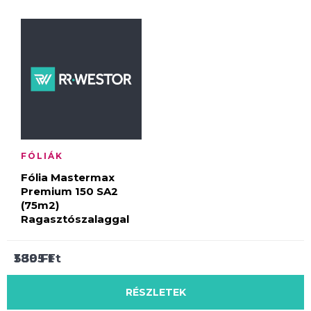
FÓLIÁK
Fólia Mastermax
Premium 150 SA2
(75m2)
Ragasztószalaggal
380
1 305
589
Ft
Ft
Ft
RÉSZLETEK
RÉSZLETEK
RÉSZLETEK