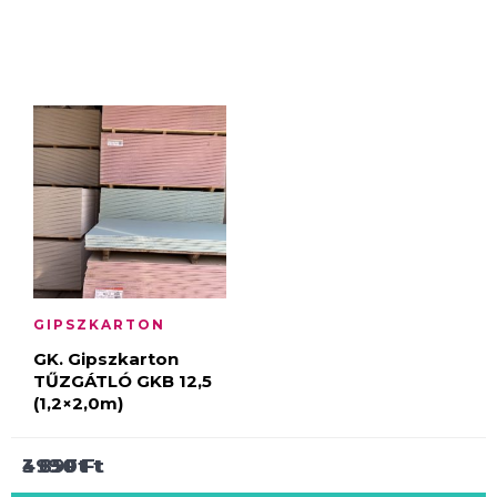
GIPSZKARTON
GK. Gipszkarton
TŰZGÁTLÓ GKB 12,5
(1,2×2,0m)
3 890
499
3 650
Ft
Ft
Ft