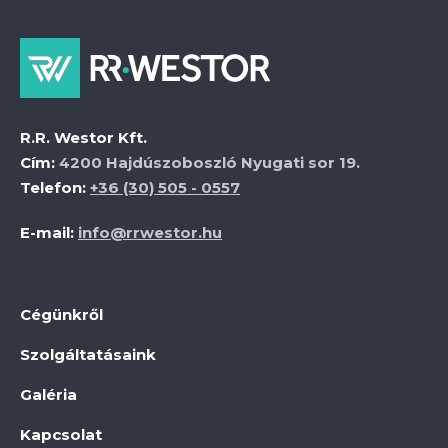
R.R. Westor Kft.
Cím:
4200 Hajdúszoboszló Nyugati sor 19.
Telefon:
+36 (30) 505 - 0557
E-mail:
info@rrwestor.hu
Cégünkről
Szolgáltatásaink
Galéria
Kapcsolat