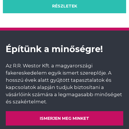
RÉSZLETEK
RÉSZLETEK
RÉSZLETEK
Építünk a minőségre!
Az R.R. Westor Kft. a magyarországi
fakereskedelem egyik ismert szereplője. A
hosszú évek alatt gyűjtött tapasztalatok és
kapcsolatok alapján tudjuk biztosítani a
vásárlóink számára a legmagasabb minőséget
és szakértelmet.
ISMERJEN MEG MINKET