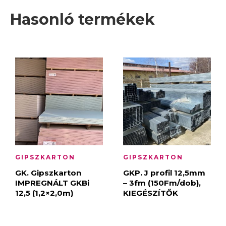
Hasonló termékek
GIPSZKARTON
GIPSZKARTON
GK. Gipszkarton
GKP. J profil 12,5mm
IMPREGNÁLT GKBi
– 3fm (150Fm/dob),
12,5 (1,2×2,0m)
KIEGÉSZÍTŐK