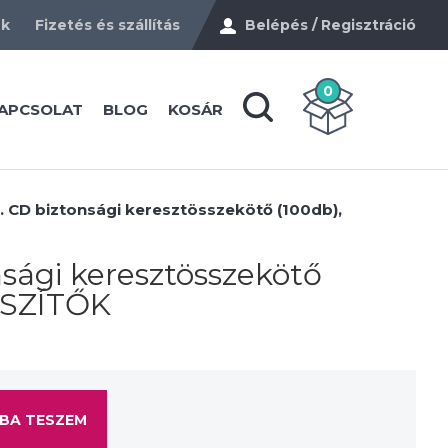
ek
Fizetés és szállítás
Belépés / Regisztráció
0
APCSOLAT
BLOG
KOSÁR
. CD biztonsági keresztösszekötő (100db),
sági keresztösszekötő
ÉSZÍTŐK
BA TESZEM