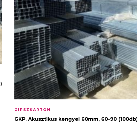
)
GIPSZKARTON
GKP. Akusztikus kengyel 60mm, 60-90 (100db