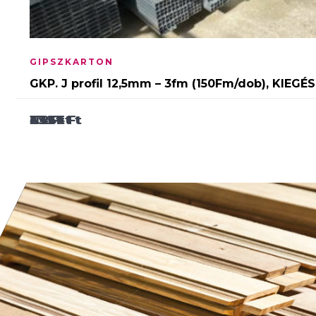
GIPSZKARTON
GKP. J profil 12,5mm – 3fm (150Fm/dob), KIEGÉ
63
2 259
3 464
114
499
Ft
Ft
Ft
Ft
Ft