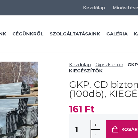
Kezdőlap
Minősítés
NK
CÉGÜNKRŐL
SZOLGÁLTATÁSAINK
GALÉRIA
K
Kezdőlap
-
Gipszkarton
-
GKP
KIEGÉSZÍTŐK
GKP. CD bizton
(100db), KIEG
161
Ft
+
KOSÁR
-