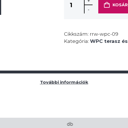
+
KOSÁR
-
Cikkszám:
rrw-wpc-09
Kategória:
WPC terasz és
További információk
db