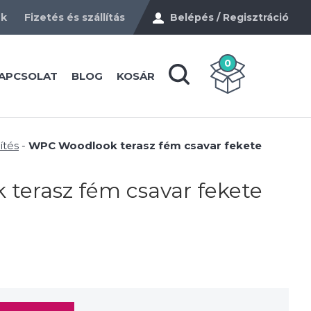
ek
Fizetés és szállítás
Belépés / Regisztráció
0
APCSOLAT
BLOG
KOSÁR
ítés
-
WPC Woodlook terasz fém csavar fekete
terasz fém csavar fekete