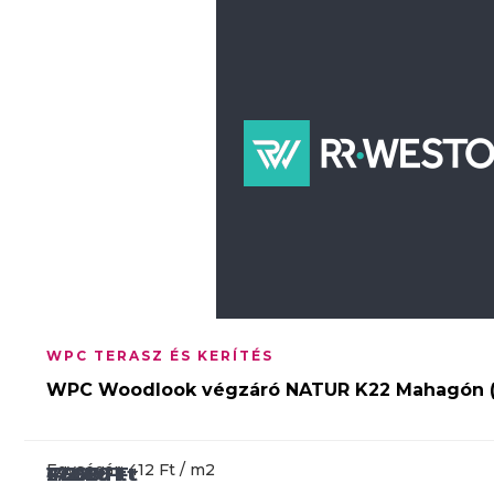
WPC TERASZ ÉS KERÍTÉS
WPC Woodlook végzáró NATUR K22 Mahagón
Egységár: 412 Ft / m2
17 099
14 020
2 560
6 296
412
Ft
Ft
Ft
Ft
Ft