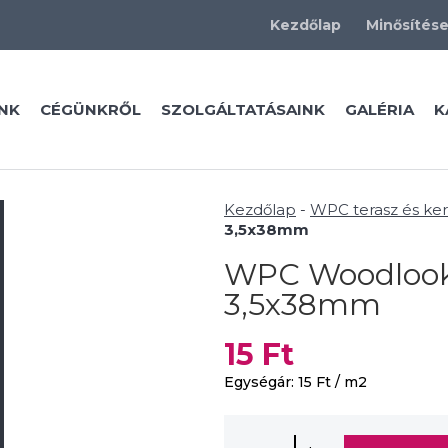
Kezdőlap
Minősítés
NK
CÉGÜNKRŐL
SZOLGÁLTATÁSAINK
GALÉRIA
K
Kezdőlap
-
WPC terasz és ker
3,5x38mm
WPC Woodlook 
3,5x38mm
15
Ft
Egységár:
15
Ft
/ m2