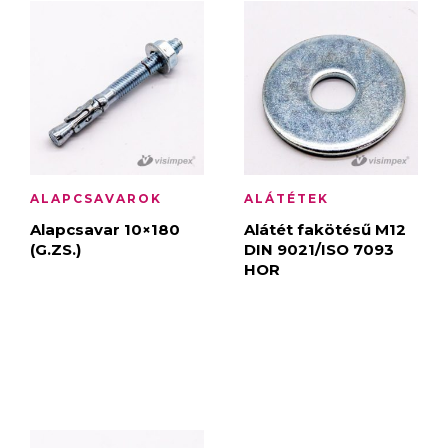
ALAPCSAVAROK
ALÁTÉTEK
Alapcsavar 10×180
Alátét fakötésű M12
(G.ZS.)
DIN 9021/ISO 7093
HOR