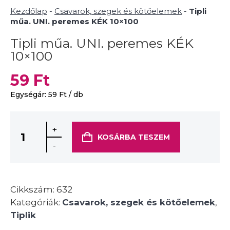
Kezdőlap
-
Csavarok, szegek és kötőelemek
-
Tipli
műa. UNI. peremes KÉK 10×100
Tipli műa. UNI. peremes KÉK
10×100
59
Ft
Egységár:
59
Ft
/ db
+
KOSÁRBA TESZEM
-
Cikkszám:
632
Kategóriák:
Csavarok, szegek és kötőelemek
,
Tiplik