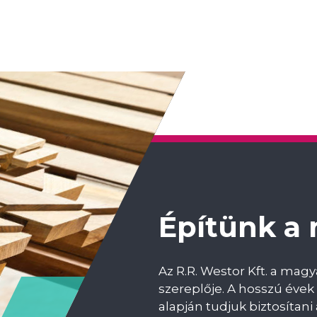
Építünk a
Az R.R. Westor Kft. a mag
szereplője. A hosszú évek 
alapján tudjuk biztosíta