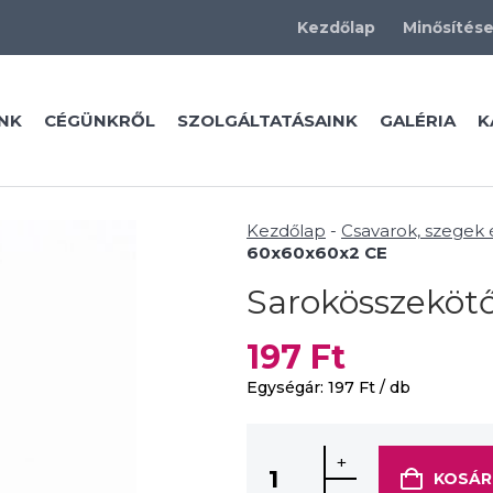
Kezdőlap
Minősítés
NK
CÉGÜNKRŐL
SZOLGÁLTATÁSAINK
GALÉRIA
K
Kezdőlap
-
Csavarok, szegek
60x60x60x2 CE
Sarokösszeköt
197
Ft
Egységár:
197
Ft
/ db
+
KOSÁR