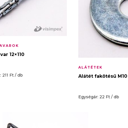
AVAROK
var 12×110
ALÁTÉTEK
 211 Ft / db
Alátét fakötésű M1
Egységár: 22 Ft / db