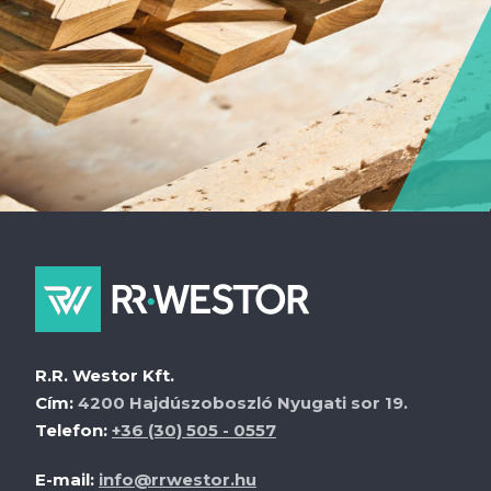
R.R. Westor Kft.
Cím:
4200 Hajdúszoboszló Nyugati sor 19.
Telefon:
+36 (30) 505 - 0557
E-mail:
info@rrwestor.hu