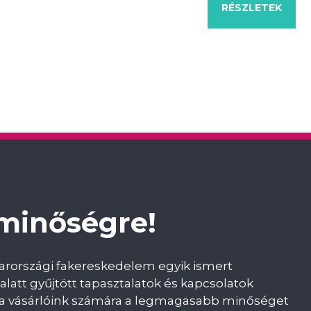
RÉSZLETEK
RÉSZLETEK
RÉSZLETEK
RÉSZLETEK
RÉSZLETEK
 minőségre!
yarországi fakereskedelem egyik ismert
alatt gyűjtött tapasztalatok és kapcsolatok
ni a vásárlóink számára a legmagasabb minőséget