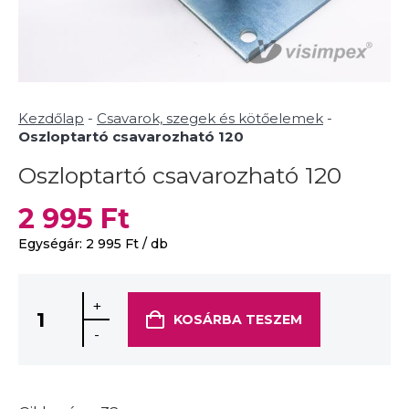
Kezdőlap
-
Csavarok, szegek és kötőelemek
-
Oszloptartó csavarozható 120
Oszloptartó csavarozható 120
2 995
Ft
Egységár:
2 995
Ft
/ db
+
KOSÁRBA TESZEM
-