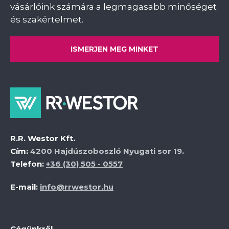
vásárlóink számára a legmagasabb minőséget
és szakértelmet.
ISMERJEN MEG MINKET
R.R. Westor Kft.
Cím:
4200 Hajdúszoboszló Nyugati sor 19.
Telefon:
+36 (30) 505 - 0557
E-mail:
info@rrwestor.hu
Cégünkről