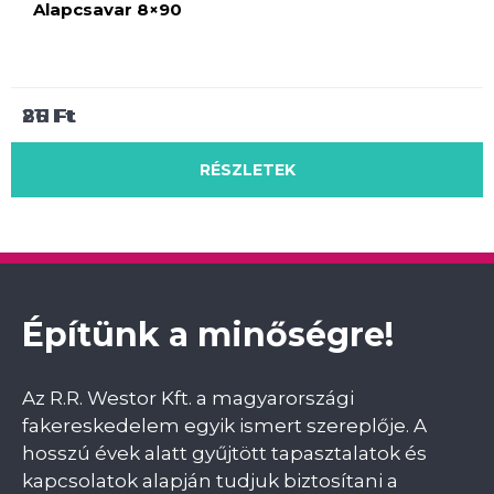
Alapcsavar 8×90
211
211
86
Ft
Ft
Ft
RÉSZLETEK
RÉSZLETEK
RÉSZLETEK
Építünk a minőségre!
Az R.R. Westor Kft. a magyarországi
fakereskedelem egyik ismert szereplője. A
hosszú évek alatt gyűjtött tapasztalatok és
kapcsolatok alapján tudjuk biztosítani a