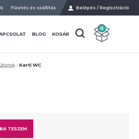
ek
Fizetés és szállítás
Belépés / Regisztráció
0
APCSOLAT
BLOG
KOSÁR
bútorok
-
Kerti WC
BA TESZEM