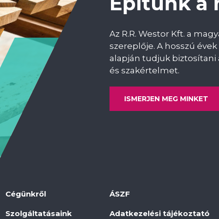
Építünk a
Az R.R. Westor Kft. a mag
szereplője. A hosszú évek 
alapján tudjuk biztosíta
és szakértelmet.
ISMERJEN MEG MINKET
Cégünkről
ÁSZF
Szolgáltatásaink
Adatkezelési tájékoztató