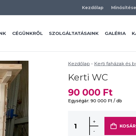
Kezdőlap
Minősítés
NK
CÉGÜNKRŐL
SZOLGÁLTATÁSAINK
GALÉRIA
K
Kezdőlap
-
Kerti faházak és 
Kerti WC
90 000
Ft
Egységár:
90 000
Ft
/ db
+
KOSÁR
-