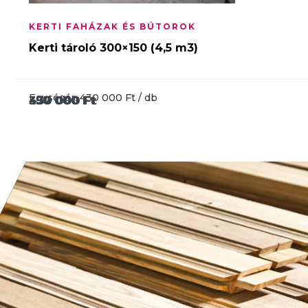
KERTI FAHÁZAK ÉS BÚTOROK
Kerti tároló 300×150 (4,5 m3)
Egységár: 430 000 Ft / db
397 000
350 000
430 000
Ft
Ft
Ft