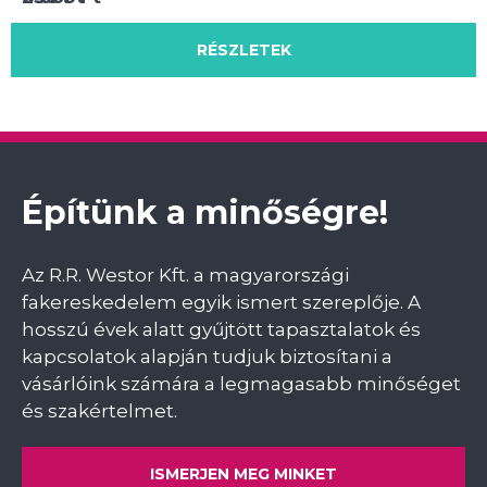
RÉSZLETEK
RÉSZLETEK
RÉSZLETEK
Építünk a minőségre!
Az R.R. Westor Kft. a magyarországi
fakereskedelem egyik ismert szereplője. A
hosszú évek alatt gyűjtött tapasztalatok és
kapcsolatok alapján tudjuk biztosítani a
vásárlóink számára a legmagasabb minőséget
és szakértelmet.
ISMERJEN MEG MINKET