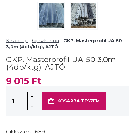
Kezdőlap
-
Gipszkarton
-
GKP. Masterprofil UA-50
3,0m (4db/ktg), AJTÓ
GKP. Masterprofil UA-50 3,0m
(4db/ktg), AJTÓ
9 015
Ft
+
KOSÁRBA TESZEM
-
Cikkszám:
1689