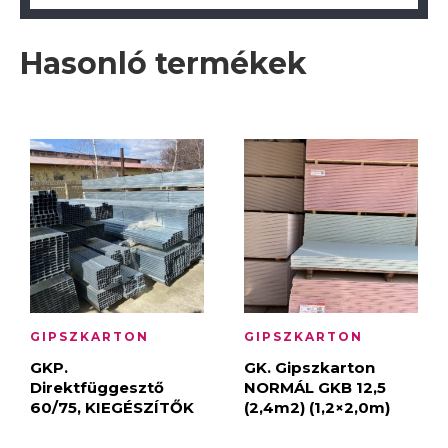
Hasonló termékek
GIPSZKARTON
GIPSZKARTON
GKP.
GK. Gipszkarton
Direktfüggesztő
NORMÁL GKB 12,5
60/75, KIEGÉSZÍTŐK
(2,4m2) (1,2×2,0m)