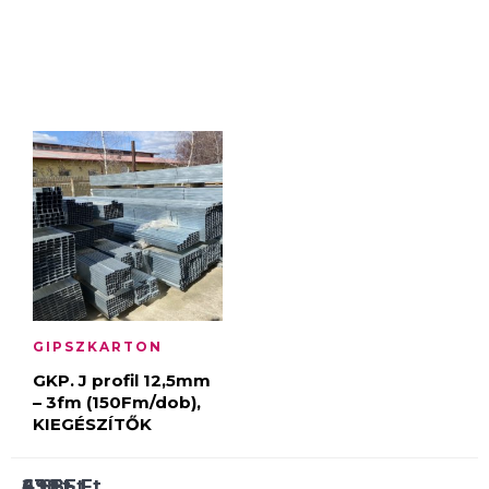
GIPSZKARTON
GKP. J profil 12,5mm
– 3fm (150Fm/dob),
KIEGÉSZÍTŐK
63
2 685
499
Ft
Ft
Ft