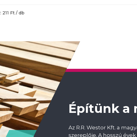
 211 Ft / db
Építünk a
Az R.R. Westor Kft. a mag
szereplője. A hosszú évek 