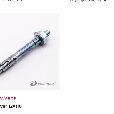
 239 Ft / db
Egységár: 154 Ft / db
AVAROK
var 12×110