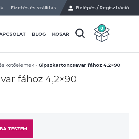
ek
Fizetés és szállítás
Belépés / Regisztráció
0
APCSOLAT
BLOG
KOSÁR
 és kötőelemek
-
Gipszkartoncsavar fához 4,2×90
var fához 4,2×90
BA TESZEM