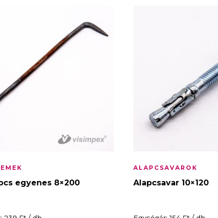
LEMEK
ALAPCSAVAROK
ocs egyenes 8×200
Alapcsavar 10×120