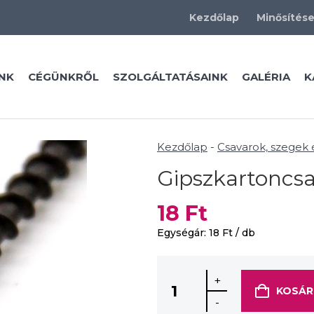
Kezdőlap
Minősítés
NK
CÉGÜNKRŐL
SZOLGÁLTATÁSAINK
GALÉRIA
K
Kezdőlap
-
Csavarok, szegek
Gipszkartoncsa
18
Ft
Egységár:
18
Ft
/ db
+
KOSÁR
-