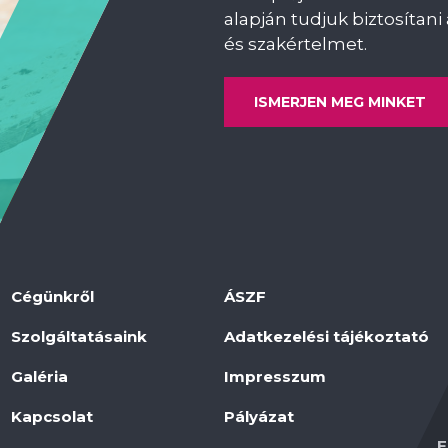
alapján tudjuk biztosíta
és szakértelmet.
ISMERJEN MEG MINKET
Cégünkről
ÁSZF
Szolgáltatásaink
Adatkezelési tájékoztató
Galéria
Impresszum
Kapcsolat
Pályázat
F