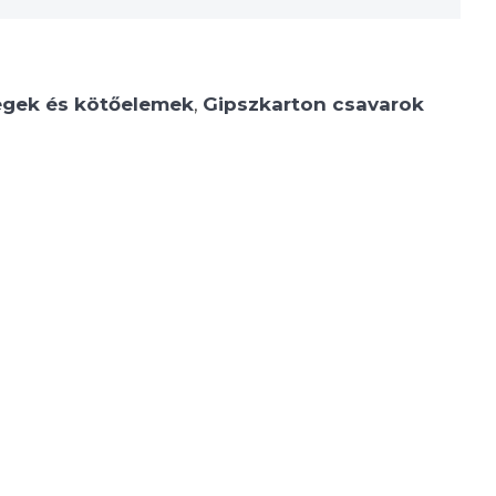
egek és kötőelemek
,
Gipszkarton csavarok