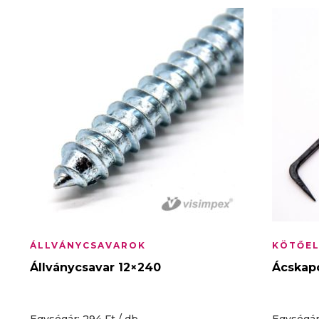
ÁLLVÁNYCSAVAROK
KÖTŐE
Állványcsavar 12×240
Ácskap