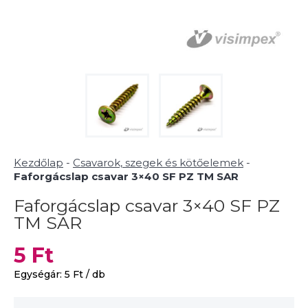
Kezdőlap
-
Csavarok, szegek és kötőelemek
-
Faforgácslap csavar 3×40 SF PZ TM SAR
Faforgácslap csavar 3×40 SF PZ
TM SAR
5
Ft
Egységár:
5
Ft
/ db