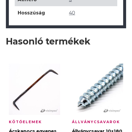
Hosszúság
40
Hasonló termékek
KÖTŐELEMEK
ÁLLVÁNYCSAVAROK
Ácskapocs egyenes
Állványcsavar 10×180