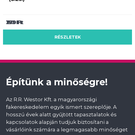
239
150
300
Ft
Ft
Ft
RÉSZLETEK
RÉSZLETEK
RÉSZLETEK
Építünk a minőségre!
Az R.R. Westor Kft. a magyarországi
fakereskedelem egyik ismert szereplője. A
hosszú évek alatt gyűjtött tapasztalatok és
kapcsolatok alapján tudjuk biztosítani a
vásárlóink számára a legmagasabb minőséget