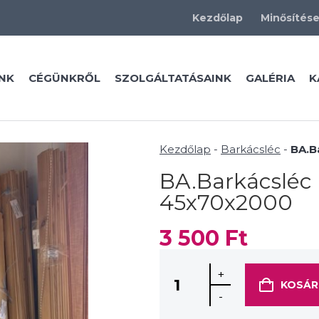
Kezdőlap
Minősítés
NK
CÉGÜNKRŐL
SZOLGÁLTATÁSAINK
GALÉRIA
K
Kezdőlap
-
Barkácsléc
-
BA.B
BA.Barkácsléc
45x70x2000
3 500
Ft
+
KOSÁR
-