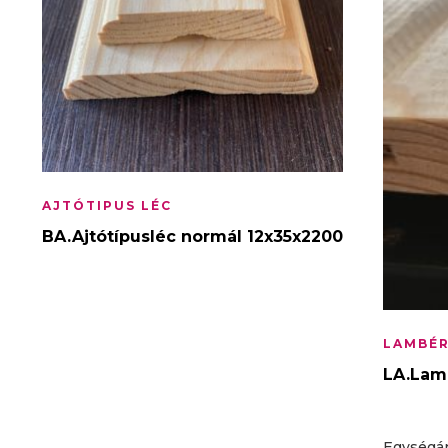
AJTÓTIPUS LÉC
BA.Ajtótípusléc normál 12x35x2200
LAMBÉR
LA.Lam
Egységár