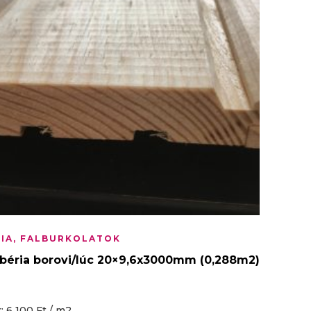
IA, FALBURKOLATOK
béria borovi/lúc 20×9,6x3000mm (0,288m2)
: 6 100 Ft / m2