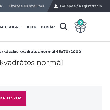
ek
Fizetés és szállítás
Belépés / Regisztráció
0
APCSOLAT
BLOG
KOSÁR
arkácsléc kvadrátos normál 45x70x2000
 kvadrátos normál
BA TESZEM