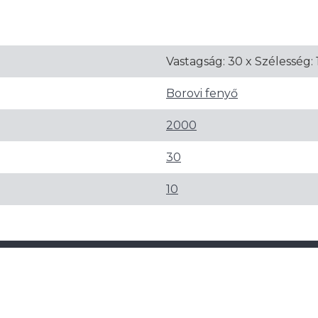
Vastagság: 30 x Szélesség
Borovi fenyő
2000
30
10