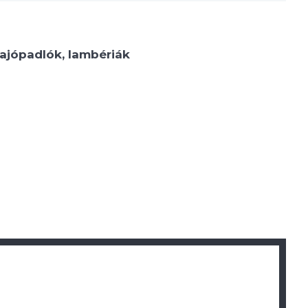
ajópadlók, lambériák