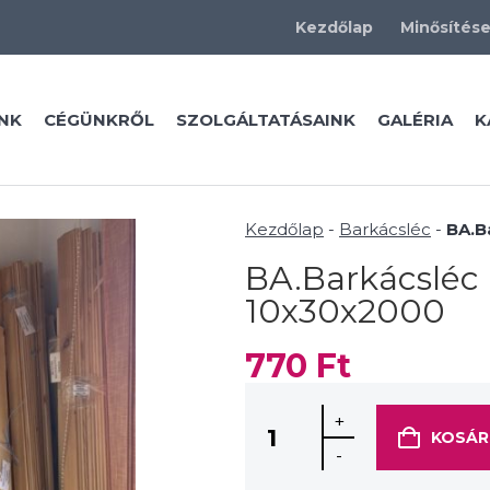
Kezdőlap
Minősítés
NK
CÉGÜNKRŐL
SZOLGÁLTATÁSAINK
GALÉRIA
K
Kezdőlap
-
Barkácsléc
-
BA.B
BA.Barkácsléc
10x30x2000
770
Ft
+
KOSÁR
-