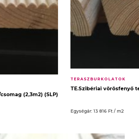
TERASZBURKOLATOK
TE.Szibériai vörösfenyő t
b/csomag (2,3m2) (SLP)
Egységár: 13 816 Ft / m2