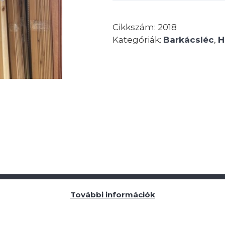
Cikkszám:
2018
Kategóriák:
Barkácsléc
,
H
További információk