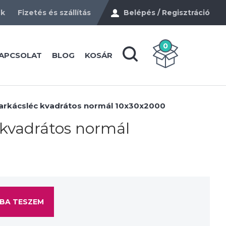
ek
Fizetés és szállítás
Belépés / Regisztráció
0
APCSOLAT
BLOG
KOSÁR
arkácsléc kvadrátos normál 10x30x2000
 kvadrátos normál
BA TESZEM