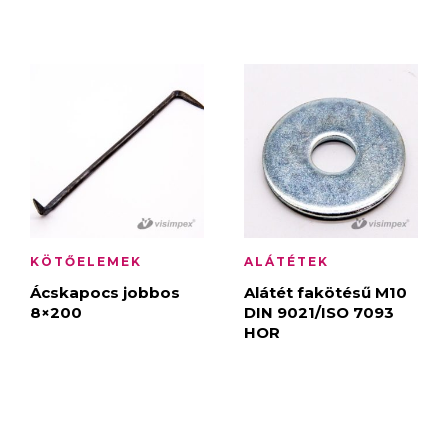
KÖTŐELEMEK
ALÁTÉTEK
Ácskapocs jobbos
Alátét fakötésű M10
8×200
DIN 9021/ISO 7093
HOR