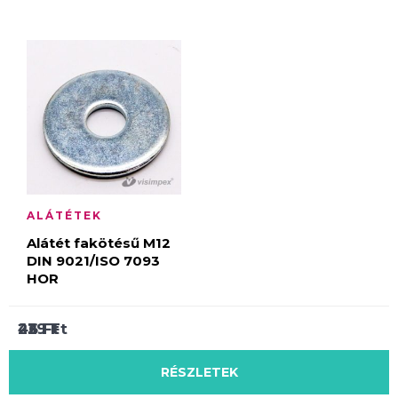
ALÁTÉTEK
Alátét fakötésű M12
DIN 9021/ISO 7093
HOR
239
22
46
Ft
Ft
Ft
RÉSZLETEK
RÉSZLETEK
RÉSZLETEK