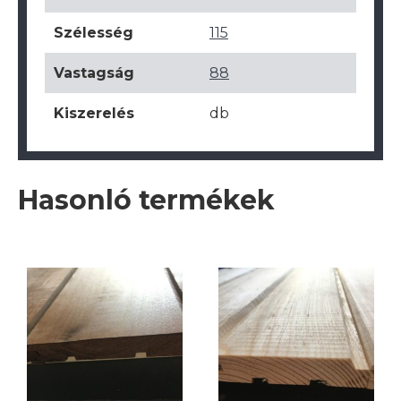
Szélesség
115
Vastagság
88
Kiszerelés
db
Hasonló termékek