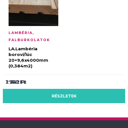
LAMBÉRIA,
FALBURKOLATOK
LA.Lambéria
borovi/lúc
20×9,6x4000mm
(0,384m2)
1 950
1 760
2 342
Ft
Ft
Ft
RÉSZLETEK
RÉSZLETEK
RÉSZLETEK