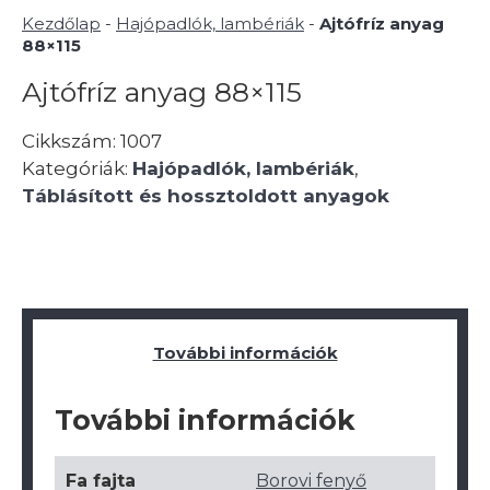
Kezdőlap
-
Hajópadlók, lambériák
-
Ajtófríz anyag
88×115
Ajtófríz anyag 88×115
Cikkszám:
1007
Kategóriák:
Hajópadlók, lambériák
,
Táblásított és hossztoldott anyagok
További információk
További információk
Fa fajta
Borovi fenyő