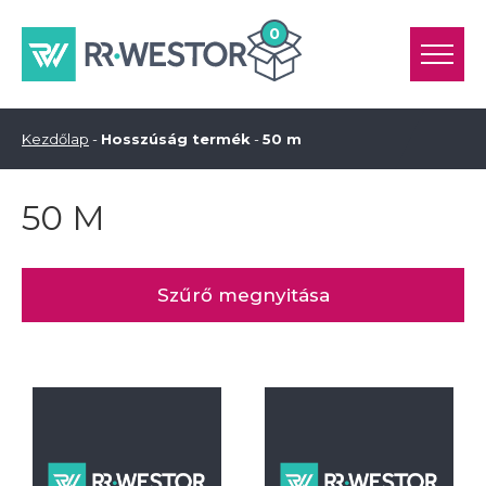
0
Kezdőlap
-
Hosszúság termék
-
50 m
50 M
Szűrő megnyitása