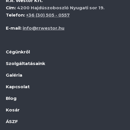
R.R. Westor Kft.
Cím:
4200 Hajdúszoboszló Nyugati sor 19.
Telefon:
+36 (30) 505 - 0557
E-mail:
info@rrwestor.hu
Cégünkről
Szolgáltatásaink
Galéria
Kapcsolat
Blog
Kosár
ÁSZF