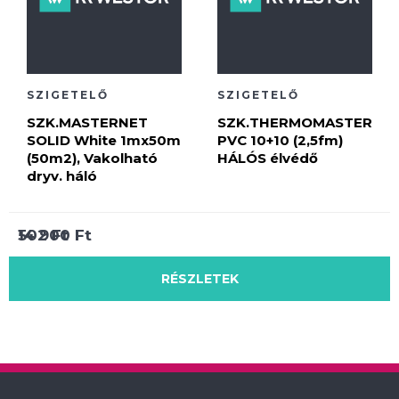
SZIGETELŐ
SZIGETELŐ
SZK.MASTERNET
SZK.THERMOMASTER
SOLID White 1mx50m
PVC 10+10 (2,5fm)
(50m2), Vakolható
HÁLÓS élvédő
dryv. háló
14 900
502
Ft
Ft
RÉSZLETEK
RÉSZLETEK