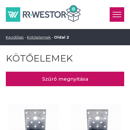
0
Kezdőlap
-
Kötőelemek
-
Oldal 2
KÖTŐELEMEK
Szűrő megnyitása